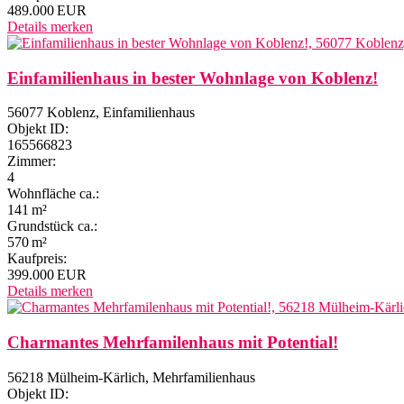
489.000 EUR
Details
merken
Einfamilienhaus in bester Wohnlage von Koblenz!
56077 Koblenz, Einfamilienhaus
Objekt ID:
165566823
Zimmer:
4
Wohnfläche ca.:
141 m²
Grund­stück ca.:
570 m²
Kaufpreis:
399.000 EUR
Details
merken
Charmantes Mehrfamilenhaus mit Potential!
56218 Mülheim-Kärlich, Mehrfamilienhaus
Objekt ID: