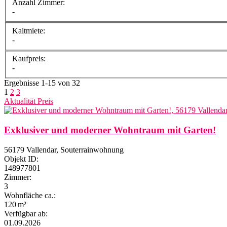
Anzahl Zimmer:
-
Kaltmiete:
-
Kaufpreis:
-
Ergebnisse 1-15 von 32
1
2
3
Aktualität
Preis
Exklusiver und moderner Wohntraum mit Garten!
56179 Vallendar, Souterrainwohnung
Objekt ID:
148977801
Zimmer:
3
Wohnfläche ca.:
120 m²
Verfügbar ab:
01.09.2026