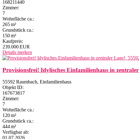
168211440
Zimmer:
7
Wohnfläche ca.:
265 m²
Grund­stück ca.:
150 m²
Kaufpreis:
239.000 EUR
Details
merken
Provisionsfrei! Idylisches Einfamilienhaus in zentrale
55592 Raumbach, Einfamilienhaus
Objekt ID:
167673817
Zimmer:
7
Wohnfläche ca.:
120 m²
Grund­stück ca.:
444 m²
Verfügbar ab:
01.07.2026