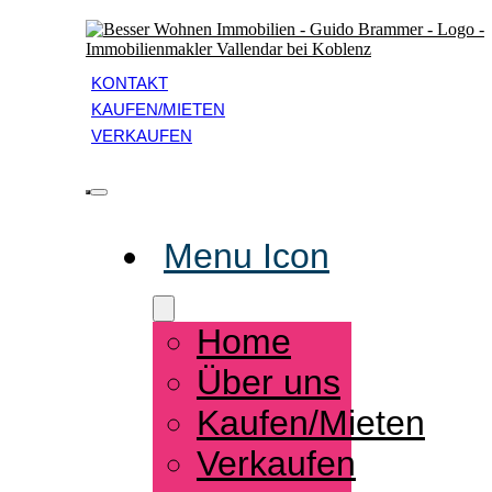
Zum
Inhalt
springen
KONTAKT
KAUFEN/MIETEN
VERKAUFEN
Toggle
Menu Icon
Navigation
Home
Über uns
Kaufen/Mieten
Verkaufen