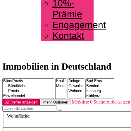
10%-
Prämie
Engagement
Kontakt
Immobilien in Deutschland
Merkliste
0
Suche zurücksetzen
32 Treffer anzeigen
mehr Optionen
Wohnfläche:
-