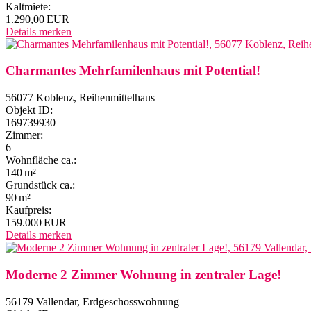
Kaltmiete:
1.290,00 EUR
Details
merken
Charmantes Mehrfamilenhaus mit Potential!
56077 Koblenz, Reihenmittelhaus
Objekt ID:
169739930
Zimmer:
6
Wohnfläche ca.:
140 m²
Grund­stück ca.:
90 m²
Kaufpreis:
159.000 EUR
Details
merken
Moderne 2 Zimmer Wohnung in zentraler Lage!
56179 Vallendar, Erdgeschosswohnung