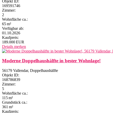
Objekt ID:
169591746
Zimmer:
2
Wohnfläche ca.:
65 m²
Verfügbar ab:
01.10.2026
Kaufpreis:
189.000 EUR
Details
merken
Moderne Doppelhaushälfte in bester Wohnlage!
56179 Vallendar, Doppelhaushälfte
Objekt ID:
168786839
Zimmer:
5
Wohnfläche ca.:
115 m²
Grund­stück ca.:
361 m²
Kaufpreis: