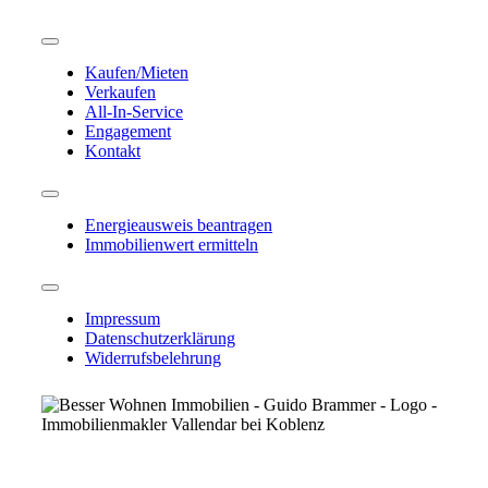
Toggle
Navigation
Kaufen/Mieten
Verkaufen
All-In-Service
Engagement
Kontakt
Toggle
Navigation
Energieausweis beantragen
Immobilienwert ermitteln
Toggle
Navigation
Impressum
Datenschutzerklärung
Widerrufsbelehrung