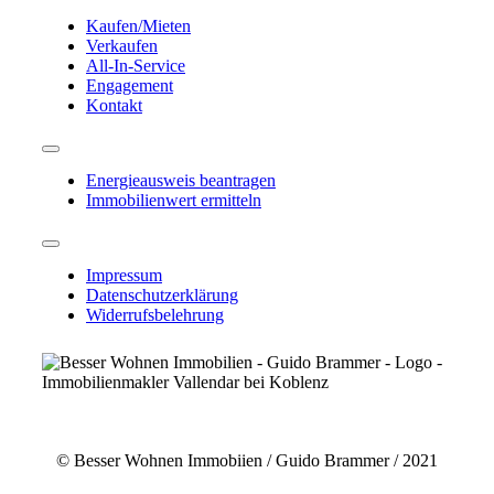
Toggle
Navigation
Kaufen/Mieten
Verkaufen
All-In-Service
Engagement
Kontakt
Toggle
Navigation
Energieausweis beantragen
Immobilienwert ermitteln
Toggle
Navigation
Impressum
Datenschutzerklärung
Widerrufsbelehrung
© Besser Wohnen Immobiien / Guido Brammer / 2021