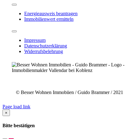
Toggle
Navigation
Energieausweis beantragen
Immobilienwert ermitteln
Toggle
Navigation
Impressum
Datenschutzerklärung
Widerrufsbelehrung
© Besser Wohnen Immobiien / Guido Brammer / 2021
Page load link
×
Bitte bestätigen