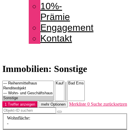
10%-
Prämie
Engagement
Kontakt
Immobilien: Sonstige
Merkliste
0
Suche zurücksetzen
1 Treffer anzeigen
mehr Optionen
Wohnfläche:
-