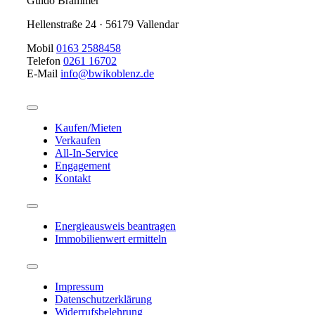
Guido Brammer
Hellenstraße 24 · 56179 Vallendar
Mobil
0163 2588458
Telefon
0261 16702
E-Mail
info@bwikoblenz.de
Toggle
Navigation
Kaufen/Mieten
Verkaufen
All-In-Service
Engagement
Kontakt
Toggle
Navigation
Energieausweis beantragen
Immobilienwert ermitteln
Toggle
Navigation
Impressum
Datenschutzerklärung
Widerrufsbelehrung